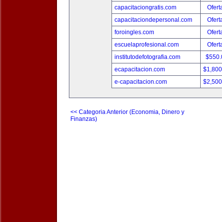
capacitaciongratis.com
Ofert
capacitaciondepersonal.com
Ofert
foroingles.com
Ofert
escuelaprofesional.com
Ofert
institutodefotografia.com
$550
ecapacitacion.com
$1,80
e-capacitacion.com
$2,50
<< Categoria Anterior (Economia, Dinero y
Finanzas)