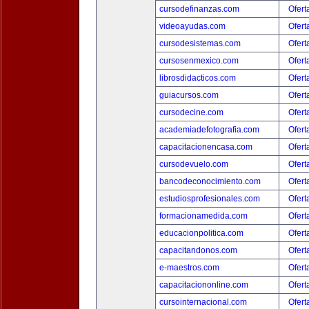
cursodefinanzas.com
Ofert
videoayudas.com
Ofert
cursodesistemas.com
Ofert
cursosenmexico.com
Ofert
librosdidacticos.com
Ofert
guiacursos.com
Ofert
cursodecine.com
Ofert
academiadefotografia.com
Ofert
capacitacionencasa.com
Ofert
cursodevuelo.com
Ofert
bancodeconocimiento.com
Ofert
estudiosprofesionales.com
Ofert
formacionamedida.com
Ofert
educacionpolitica.com
Ofert
capacitandonos.com
Ofert
e-maestros.com
Ofert
capacitaciononline.com
Ofert
cursointernacional.com
Ofert