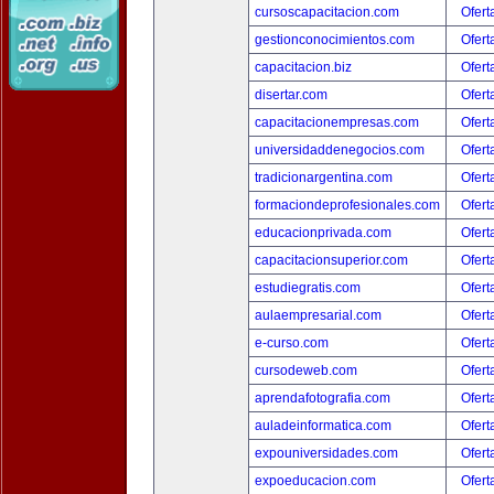
cursoscapacitacion.com
Ofert
gestionconocimientos.com
Ofert
capacitacion.biz
Ofert
disertar.com
Ofert
capacitacionempresas.com
Ofert
universidaddenegocios.com
Ofert
tradicionargentina.com
Ofert
formaciondeprofesionales.com
Ofert
educacionprivada.com
Ofert
capacitacionsuperior.com
Ofert
estudiegratis.com
Ofert
aulaempresarial.com
Ofert
e-curso.com
Ofert
cursodeweb.com
Ofert
aprendafotografia.com
Ofert
auladeinformatica.com
Ofert
expouniversidades.com
Ofert
expoeducacion.com
Ofert