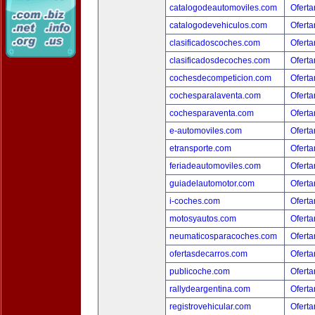
catalogodeautomoviles.com
Oferta
catalogodevehiculos.com
Oferta
clasificadoscoches.com
Oferta
clasificadosdecoches.com
Oferta
cochesdecompeticion.com
Oferta
cochesparalaventa.com
Oferta
cochesparaventa.com
Oferta
e-automoviles.com
Oferta
etransporte.com
Oferta
feriadeautomoviles.com
Oferta
guiadelautomotor.com
Oferta
i-coches.com
Oferta
motosyautos.com
Oferta
neumaticosparacoches.com
Oferta
ofertasdecarros.com
Oferta
publicoche.com
Oferta
rallydeargentina.com
Oferta
registrovehicular.com
Oferta