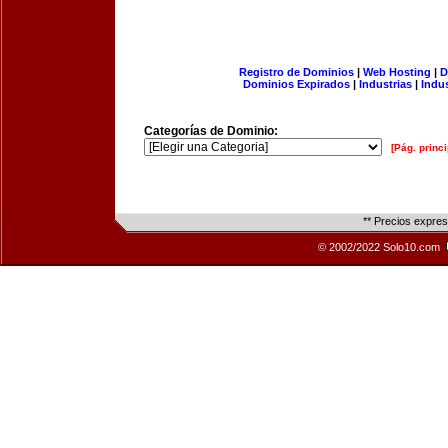
Registro de Dominios
|
Web Hosting
|
D
Dominios Expirados
|
Industrias
|
Indu
Categorías de Dominio:
[Pág. princi
** Precios expre
© 2002/2022 Solo10.com