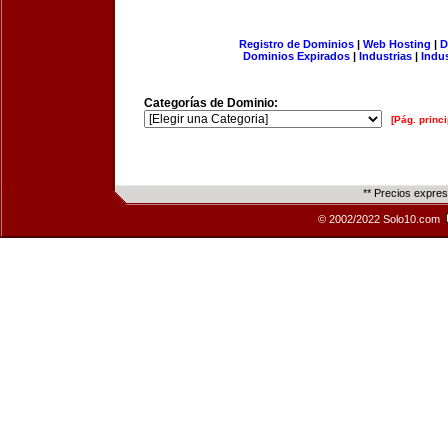
Registro de Dominios
|
Web Hosting
|
D
Dominios Expirados
|
Industrias
|
Indu
Categorías de Dominio:
[Pág. princi
** Precios expre
© 2002/2022 Solo10.com