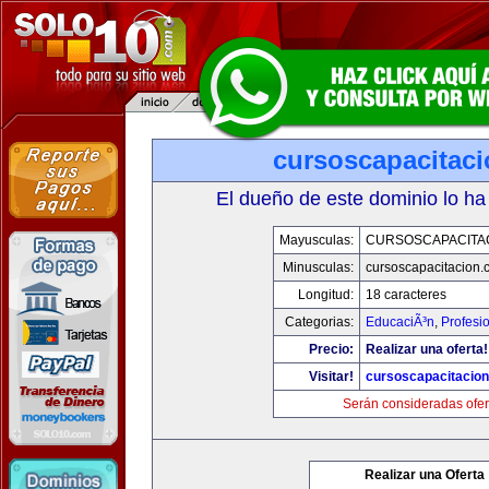
cursoscapacitac
El dueño de este dominio lo ha
Mayusculas:
CURSOSCAPACITA
Minusculas:
cursoscapacitacion.
Longitud:
18 caracteres
Categorias:
EducaciÃ³n
,
Profesi
Precio:
Realizar una oferta!
Visitar!
cursoscapacitacio
Serán consideradas ofer
Realizar una Oferta