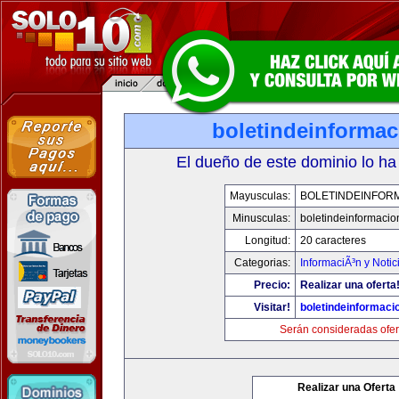
boletindeinforma
El dueño de este dominio lo ha
Mayusculas:
BOLETINDEINFOR
Minusculas:
boletindeinformaci
Longitud:
20 caracteres
Categorias:
InformaciÃ³n y Notic
Precio:
Realizar una oferta
Visitar!
boletindeinformaci
Serán consideradas ofer
Realizar una Oferta