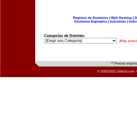
Registro de Dominios
|
Web Hosting
|
D
Dominios Expirados
|
Industrias
|
Indu
Categorías de Dominio:
[Pág. princi
** Precios expre
© 2002/2022 Solo10.com