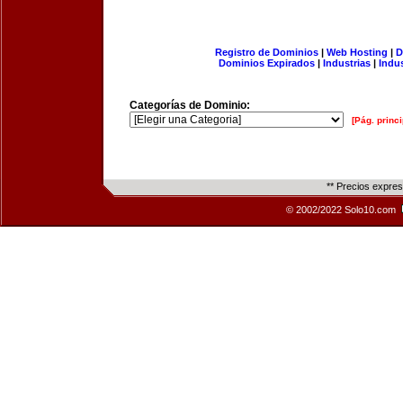
Registro de Dominios
|
Web Hosting
|
D
Dominios Expirados
|
Industrias
|
Indu
Categorías de Dominio:
[Pág. princi
** Precios expre
© 2002/2022 Solo10.com