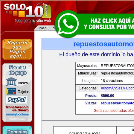
repuestosautomo
El dueño de este dominio lo ha
Mayusculas:
REPUESTOSAUTO
Minusculas:
repuestosautomotor
Longitud:
18 caracteres
Categorias:
AutomÃ³viles y Coc
Precio:
$590.00
Visitar!
repuestosautomoto
Serán consideradas ofer
R