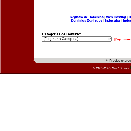
Registro de Dominios
|
Web Hosting
|
D
Dominios Expirados
|
Industrias
|
Indu
Categorías de Dominio:
[Pág. princi
** Precios expre
© 2002/2022 Solo10.com