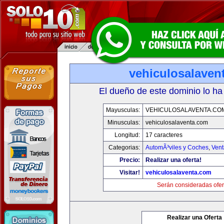
vehiculosalaven
El dueño de este dominio lo ha
Mayusculas:
VEHICULOSALAVENTA.CO
Minusculas:
vehiculosalaventa.com
Longitud:
17 caracteres
Categorias:
AutomÃ³viles y Coches
,
Vent
Precio:
Realizar una oferta!
Visitar!
vehiculosalaventa.com
Serán consideradas ofer
Realizar una Oferta