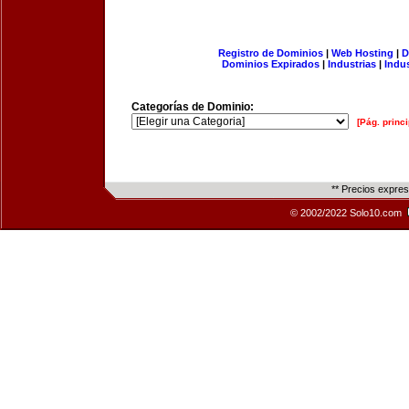
Registro de Dominios
|
Web Hosting
|
D
Dominios Expirados
|
Industrias
|
Indu
Categorías de Dominio:
[Pág. princi
** Precios expre
© 2002/2022 Solo10.com