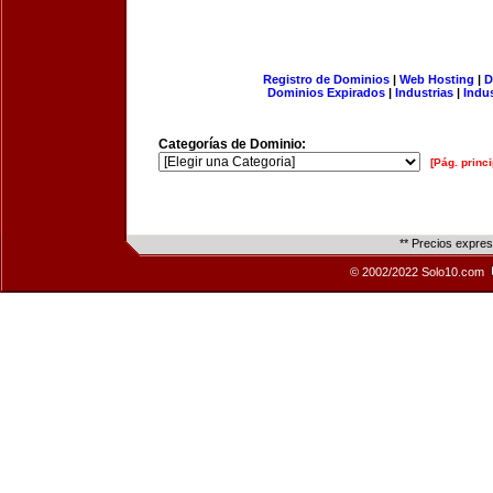
Registro de Dominios
|
Web Hosting
|
D
Dominios Expirados
|
Industrias
|
Indu
Categorías de Dominio:
[Pág. princi
** Precios expre
© 2002/2022 Solo10.com