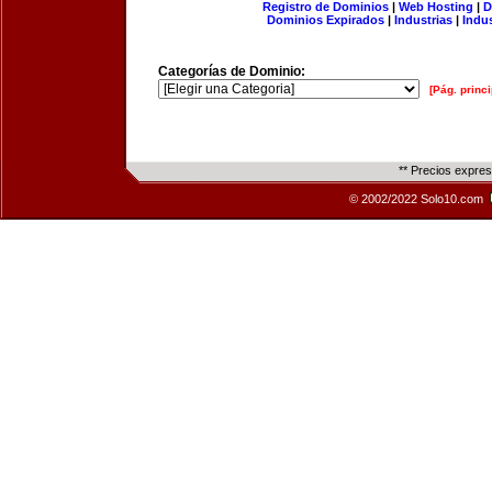
Registro de Dominios
|
Web Hosting
|
D
Dominios Expirados
|
Industrias
|
Indu
Categorías de Dominio:
[Pág. princi
** Precios expre
© 2002/2022 Solo10.com