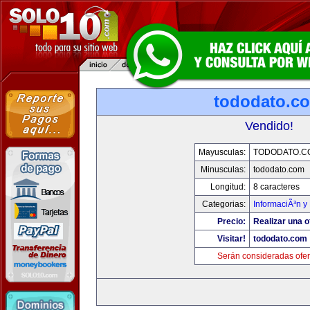
tododato.c
Vendido!
Mayusculas:
TODODATO.C
Minusculas:
tododato.com
Longitud:
8 caracteres
Categorias:
InformaciÃ³n y 
Precio:
Realizar una o
Visitar!
tododato.com
Serán consideradas ofer