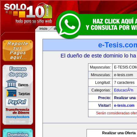
e-Tesis.co
El dueño de este dominio lo ha
Mayusculas:
E-TESIS.CO
Minusculas:
e-tesis.com
Longitud:
7 caracteres
Categorias:
EducaciÃ³n
Precio:
Realizar una 
Visitar!
e-tesis.com
Serán consideradas ofer
Realizar una Oferta