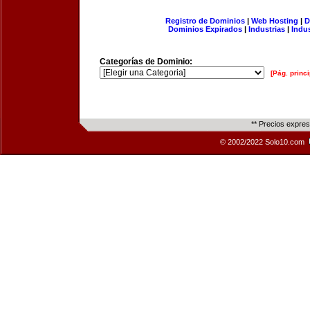
Registro de Dominios
|
Web Hosting
|
D
Dominios Expirados
|
Industrias
|
Indu
Categorías de Dominio:
[Pág. princi
** Precios expre
© 2002/2022 Solo10.com