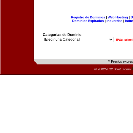
Registro de Dominios
|
Web Hosting
|
D
Dominios Expirados
|
Industrias
|
Indu
Categorías de Dominio:
[Pág. princi
** Precios expre
© 2002/2022 Solo10.com