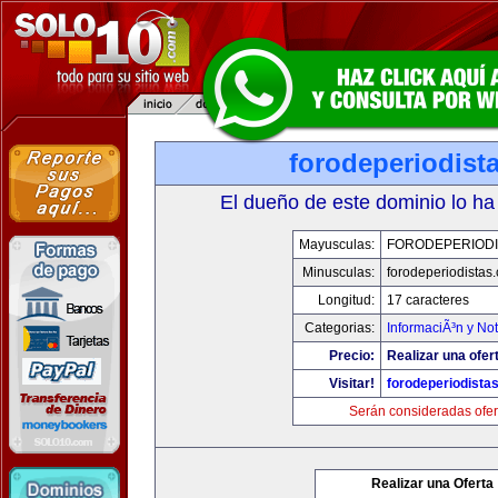
forodeperiodist
El dueño de este dominio lo ha
Mayusculas:
FORODEPERIODI
Minusculas:
forodeperiodistas
Longitud:
17 caracteres
Categorias:
InformaciÃ³n y Not
Precio:
Realizar una ofer
Visitar!
forodeperiodista
Serán consideradas ofer
Realizar una Oferta