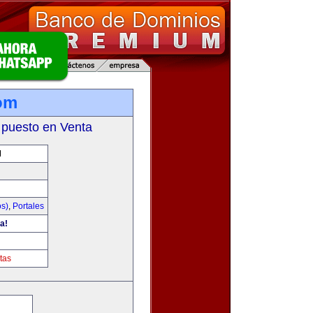
om
 puesto en Venta
M
os)
,
Portales
a!
tas