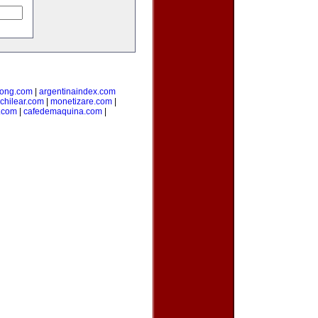
ong.com
|
argentinaindex.com
chilear.com
|
monetizare.com
|
o.com
|
cafedemaquina.com
|