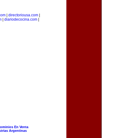
.com
|
directoriousa.com
|
m
|
diariodecocina.com
|
ominios En Venta
strias Argentinas