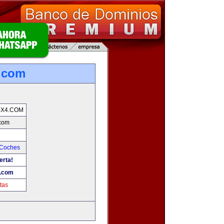
.com
4X4.COM
.com
 Coches
erta!
4.com
tas