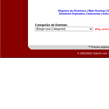
Registro de Dominios
|
Web Hosting
|
D
Dominios Expirados
|
Industrias
|
Indu
Categorías de Dominio:
[Pág. princi
** Precios expre
© 2002/2022 Solo10.com