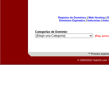
Registro de Dominios
|
Web Hosting
|
D
Dominios Expirados
|
Industrias
|
Indu
Categorías de Dominio:
[Pág. princi
** Precios expre
© 2002/2022 Solo10.com