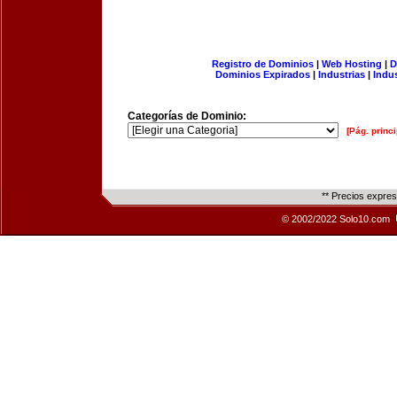
Registro de Dominios
|
Web Hosting
|
D
Dominios Expirados
|
Industrias
|
Indu
Categorías de Dominio:
[Pág. princi
** Precios expre
© 2002/2022 Solo10.com