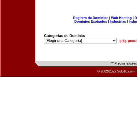
Registro de Dominios
|
Web Hosting
|
D
Dominios Expirados
|
Industrias
|
Indu
Categorías de Dominio:
[Pág. princi
** Precios expre
© 2002/2022 Solo10.com