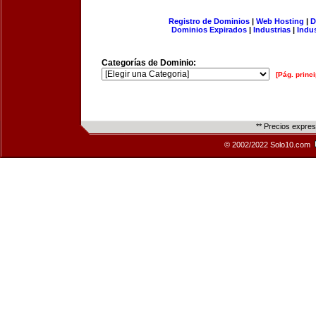
Registro de Dominios
|
Web Hosting
|
D
Dominios Expirados
|
Industrias
|
Indu
Categorías de Dominio:
[Pág. princi
** Precios expre
© 2002/2022 Solo10.com