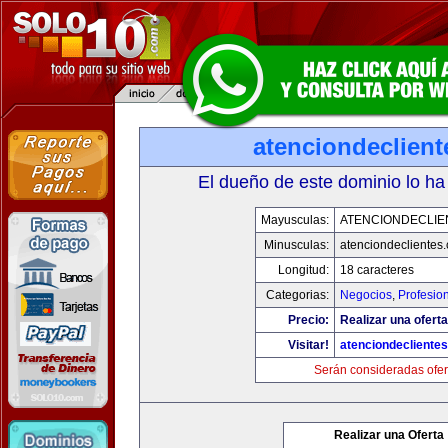
atenciondeclien
El dueño de este dominio lo ha
Mayusculas:
ATENCIONDECLIE
Minusculas:
atenciondeclientes
Longitud:
18 caracteres
Categorias:
Negocios
,
Profesio
Precio:
Realizar una oferta
Visitar!
atenciondecliente
Serán consideradas ofer
Realizar una Oferta