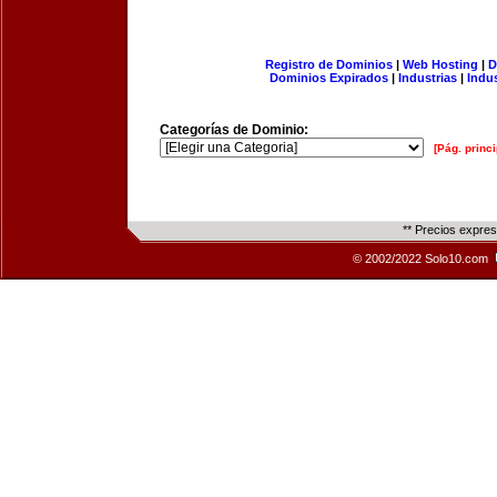
Registro de Dominios
|
Web Hosting
|
D
Dominios Expirados
|
Industrias
|
Indu
Categorías de Dominio:
[Pág. princi
** Precios expre
© 2002/2022 Solo10.com