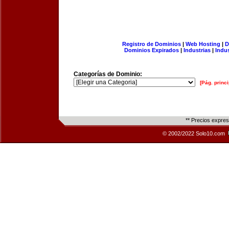
Registro de Dominios
|
Web Hosting
|
D
Dominios Expirados
|
Industrias
|
Indu
Categorías de Dominio:
[Pág. princi
** Precios expre
© 2002/2022 Solo10.com