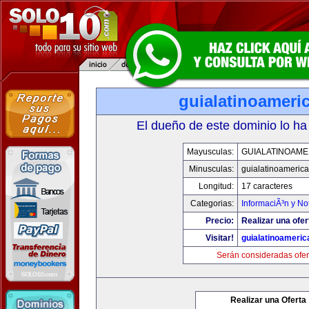
guialatinoameri
El dueño de este dominio lo ha
Mayusculas:
GUIALATINOAME
Minusculas:
guialatinoameric
Longitud:
17 caracteres
Categorias:
InformaciÃ³n y Not
Precio:
Realizar una ofer
Visitar!
guialatinoameri
Serán consideradas ofer
Realizar una Oferta