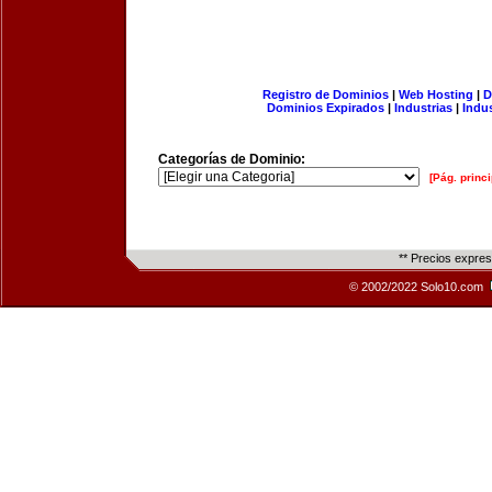
Registro de Dominios
|
Web Hosting
|
D
Dominios Expirados
|
Industrias
|
Indu
Categorías de Dominio:
[Pág. princi
** Precios expre
© 2002/2022 Solo10.com