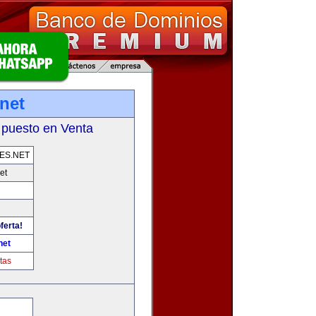
net
 puesto en Venta
ES.NET
et
ferta!
net
tas