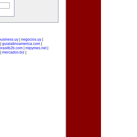
business.uy
|
negocios.uy
|
|
guialatinoamerica.com
|
brasilb2b.com
|
mipymes.net
|
|
mercados.biz
|