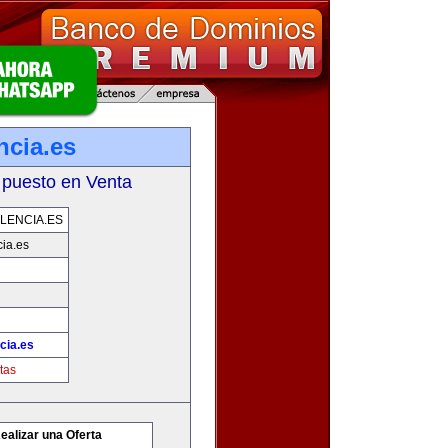
ncia.es
 puesto en Venta
LENCIA.ES
ia.es
cia.es
tas
ealizar una Oferta