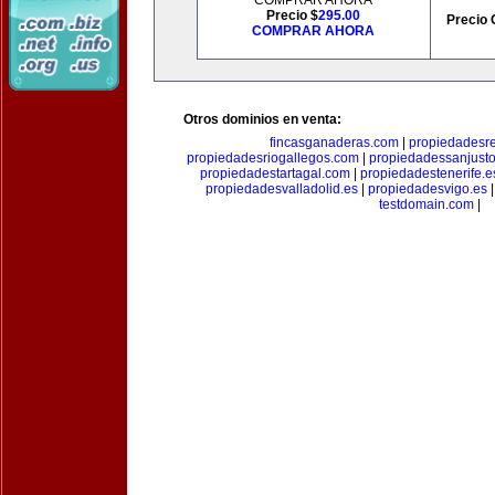
COMPRAR AHORA
Precio $
295.00
Precio 
COMPRAR AHORA
Otros dominios en venta:
fincasganaderas.com
|
propiedadesr
propiedadesriogallegos.com
|
propiedadessanjust
propiedadestartagal.com
|
propiedadestenerife.e
propiedadesvalladolid.es
|
propiedadesvigo.es
testdomain.com
|