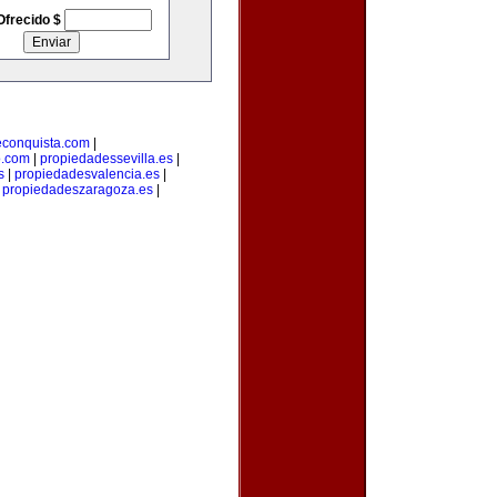
Ofrecido $
econquista.com
|
o.com
|
propiedadessevilla.es
|
s
|
propiedadesvalencia.es
|
|
propiedadeszaragoza.es
|