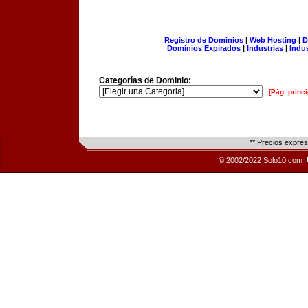
Registro de Dominios
|
Web Hosting
|
D
Dominios Expirados
|
Industrias
|
Indu
Categorías de Dominio:
[Pág. princi
** Precios expre
© 2002/2022 Solo10.com