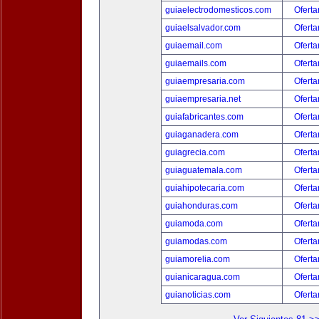
guiaelectrodomesticos.com
Oferta
guiaelsalvador.com
Oferta
guiaemail.com
Oferta
guiaemails.com
Oferta
guiaempresaria.com
Oferta
guiaempresaria.net
Oferta
guiafabricantes.com
Oferta
guiaganadera.com
Oferta
guiagrecia.com
Oferta
guiaguatemala.com
Oferta
guiahipotecaria.com
Oferta
guiahonduras.com
Oferta
guiamoda.com
Oferta
guiamodas.com
Oferta
guiamorelia.com
Oferta
guianicaragua.com
Oferta
guianoticias.com
Oferta