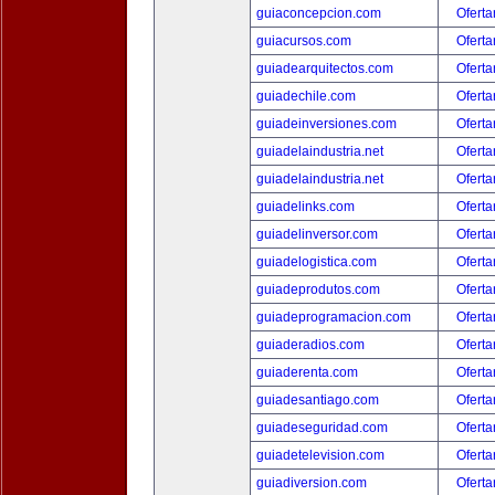
guiaconcepcion.com
Oferta
guiacursos.com
Oferta
guiadearquitectos.com
Oferta
guiadechile.com
Oferta
guiadeinversiones.com
Oferta
guiadelaindustria.net
Oferta
guiadelaindustria.net
Oferta
guiadelinks.com
Oferta
guiadelinversor.com
Oferta
guiadelogistica.com
Oferta
guiadeprodutos.com
Oferta
guiadeprogramacion.com
Oferta
guiaderadios.com
Oferta
guiaderenta.com
Oferta
guiadesantiago.com
Oferta
guiadeseguridad.com
Oferta
guiadetelevision.com
Oferta
guiadiversion.com
Oferta