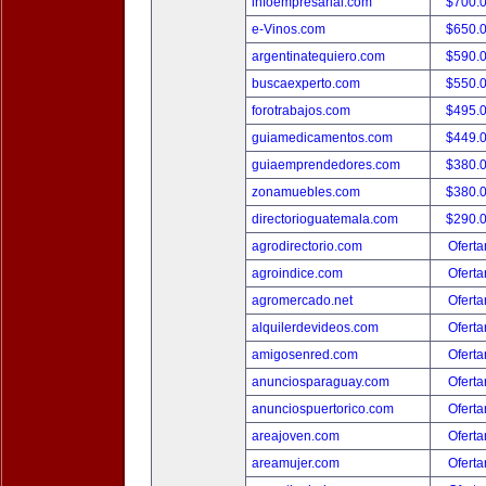
infoempresarial.com
$700.
e-Vinos.com
$650.
argentinatequiero.com
$590.
buscaexperto.com
$550.
forotrabajos.com
$495.
guiamedicamentos.com
$449.
guiaemprendedores.com
$380.
zonamuebles.com
$380.
directorioguatemala.com
$290.
agrodirectorio.com
Oferta
agroindice.com
Oferta
agromercado.net
Oferta
alquilerdevideos.com
Oferta
amigosenred.com
Oferta
anunciosparaguay.com
Oferta
anunciospuertorico.com
Oferta
areajoven.com
Oferta
areamujer.com
Oferta