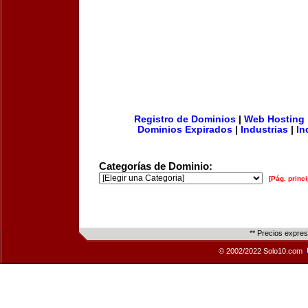
Registro de Dominios
|
Web Hosting
Dominios Expirados
|
Industrias
|
In
Categorías de Dominio:
[Pág. princi
** Precios expre
© 2002/2022 Solo10.com