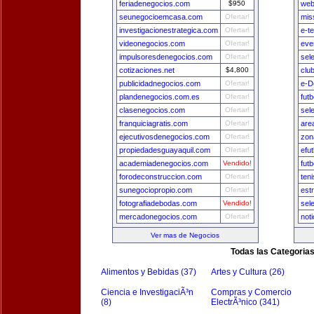
feriadenegocios.com
$950
web
seunegocioemcasa.com
Ofertar!
mis
investigacionestrategica.com
Ofertar!
e-t
videonegocios.com
Ofertar!
eve
impulsoresdenegocios.com
Ofertar!
sel
cotizaciones.net
$4,800
clu
publicidadnegocios.com
Ofertar!
e-D
plandenegocios.com.es
Ofertar!
fut
clasenegocios.com
Ofertar!
sel
franquiciagratis.com
Ofertar!
are
ejecutivosdenegocios.com
Ofertar!
zon
propiedadesguayaquil.com
Ofertar!
efu
academiadenegocios.com
Vendido!
fut
forodeconstruccion.com
Ofertar!
ten
sunegociopropio.com
Ofertar!
est
fotografiadebodas.com
Vendido!
sel
mercadonegocios.com
Ofertar!
not
Ver mas de Negocios
Todas las Categoria
Alimentos y Bebidas (37)
Artes y Cultura (26)
Ciencia e InvestigaciÃ³n
Compras y Comercio
(8)
ElectrÃ³nico (341)