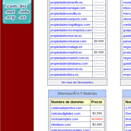
propiedadestenerife.es
Ofertar!
reun
propiedadestartagal.com
Ofertar!
educa
propiedadessevilla.es
Ofertar!
merc
propiedadessanjusto.com
Ofertar!
ofert
propiedadesriogallegos.com
Ofertar!
rueda
propiedadesreconquista.com
Ofertar!
guiaj
propiedadesmurcia.es
Ofertar!
guiad
propiedadesmiramar.com
$3,500
pana
propiedadesmalaga.es
Ofertar!
nego
propiedadesmadrid.es
$2,500
prod
propiedadesmadrid.com.es
Ofertar!
nego
propiedadeslahabana.com
Ofertar!
guiad
propiedadesinternet.es
Ofertar!
ases
propiedadesibiza.es
Ofertar!
empr
Ver mas de Novedades
InformaciÃ³n Y Noticias
Nombre de dominio
Precio
No
cadenadeportiva.com
Ofertar!
e-P
noticiasdigitales.com
$2,500
Dom
revistaempleo.com
Vendido!
bra
infodiario.com
$2,000
gui
noticiasempresariales.com
Ofertar!
e-n