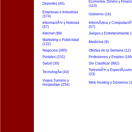
Economia, Dinero y Finan
Deportes (45)
(113)
Empresas e Industrias
Gobierno (16)
(374)
InformaciÃ³n y Noticias
InformÃ¡tica y ComputaciÃ
(57)
(57)
Internet (99)
Juegos y Entretenimiento (
Marketing y Publicidad
Medicina (9)
(122)
Negocios (385)
Ofertas de la Semana (12)
Portales (231)
Profesiones y Empleo (169
Salud (30)
Sin Clasificar (982)
TelevisiÃ³n y EspectÃ¡culo
TecnologÃ­a (43)
(33)
Viajes,Turismo y
Web Hosting y Dominios (
Hospedaje (254)