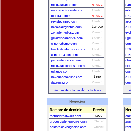
noticiasdiarias.com
Vendido!
bar
noticiasentucelular.com
Ofertar!
e-P
tododato.com
Vendido!
e-C
revistacampo.com
Ofertar!
arg
noticiasurgentes.com
$10,000
e-B
zonademedios.com
Ofertar!
e-c
guialatinoamerica.com
Ofertar!
i-g
e-periodismo.com
Ofertar!
cor
boletindeinformacion.com
Ofertar!
USA
e-Informacion.com
Ofertar!
e-H
partesdeprensa.com
Ofertar!
chi
noticiasbaloncesto.com
Ofertar!
cib
ediarios.com
Ofertar!
com
novedadesonline.com
$550
e-P
dataguia.com
Ofertar!
deu
Ver mas de InformaciÃ³n Y Noticias
V
Negocios
Nombre de dominio
Precio
No
thetradernetwork.com
$900
cam
procesosdenegocios.com
Ofertar!
zon
comerciosynegocios.com
Ofertar!
rem