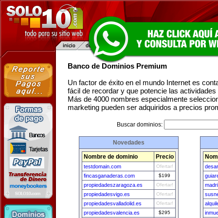
Banco de Dominios Premium
Un factor de éxito en el mundo Internet es con
fácil de recordar y que potencie las actividade
Más de 4000 nombres especialmente seleccion
marketing pueden ser adquiridos a precios pro
Buscar dominios:
Novedades
Nombre de dominio
Precio
Nomb
testdomain.com
Ofertar!
desar
fincasganaderas.com
$199
guiar
propiedadeszaragoza.es
Ofertar!
madri
propiedadesvigo.es
Ofertar!
susn
propiedadesvalladolid.es
Ofertar!
alqui
propiedadesvalencia.es
$295
inmue